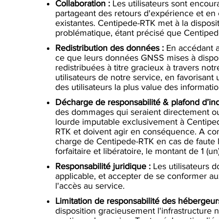
Collaboration :
Les utilisateurs sont encour
partageant des retours d'expérience et en
existantes. Centipede-RTK met à la disposit
problématique, étant précisé que Centipede
Redistribution des données :
En accédant a
ce que leurs données GNSS mises à disposi
redistribuées à titre gracieux à travers not
utilisateurs de notre service, en favorisa
des utilisateurs la plus value des informatio
Décharge de responsabilité & plafond d’in
des dommages qui seraient directement ou i
lourde imputable exclusivement à Centipede
RTK et doivent agir en conséquence. A cond
charge de Centipede-RTK en cas de faute 
forfaitaire et libératoire, le montant de 1 (u
Responsabilité juridique :
Les utilisateurs d
applicable, et accepter de se conformer a
l'accès au service.​
Limitation de responsabilité des hébergeurs
disposition gracieusement l'infrastructure