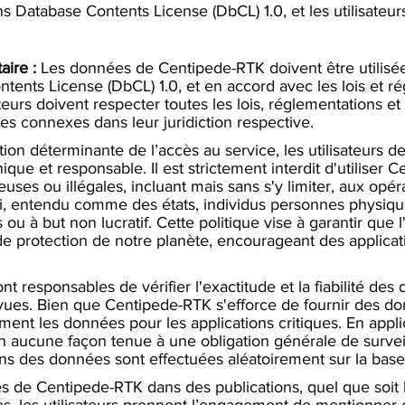
atabase Contents License (DbCL) 1.0, et les utilisateur
aire :
Les données de Centipede-RTK doivent être utilis
ts License (DbCL) 1.0, et en accord avec les lois et rég
sateurs doivent respecter toutes les lois, réglementations et
 connexes dans leur juridiction respective.
ion déterminante de l’accès au service, les utilisateurs d
que et responsable. Il est strictement interdit d'utiliser
euses ou illégales, incluant mais sans s'y limiter, aux opér
trui, entendu comme des états, individus personnes physiq
ou à but non lucratif. Cette politique vise à garantir que 
e protection de notre planète, encourageant des applicati
sont responsables de vérifier l'exactitude et la fiabilité
vues. Bien que Centipede-RTK s'efforce de fournir des d
ment les données pour les applications critiques. En appli
n aucune façon tenue à une obligation générale de surveilla
ions des données sont effectuées aléatoirement sur la base
es de Centipede-RTK dans des publications, quel que soit l
ques, les utilisateurs prennent l’engagement de mention