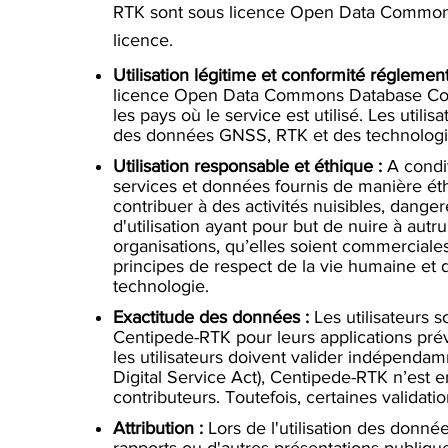
RTK sont sous licence Open Data Commons D
licence.
Utilisation légitime et conformité réglement
licence Open Data Commons Database Conten
les pays où le service est utilisé. Les utili
des données GNSS, RTK et des technologies
Utilisation responsable et éthique :
A condit
services et données fournis de manière éthi
contribuer à des activités nuisibles, danger
d'utilisation ayant pour but de nuire à au
organisations, qu’elles soient commerciales 
principes de respect de la vie humaine et d
technologie.
Exactitude des données :
Les utilisateurs 
Centipede-RTK pour leurs applications pré
les utilisateurs doivent valider indépendam
Digital Service Act), Centipede-RTK n’est e
contributeurs. Toutefois, certaines validat
Attribution :
Lors de l'utilisation des donné
rapports ou d'autres présentations publi