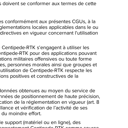
s doivent se conformer aux termes de cette
ées conformément aux présentes CGUs, à la
lementations locales applicables dans le ou
 directives en vigueur concernant l'utilisation
e Centipede-RTK s'engagent à utiliser les
 Centipede-RTK pour des applications pouvant
ations militaires offensives ou toute forme
ues, personnes morales ainsi que groupes et
l'utilisation de Centipede-RTK respecte les
ons positives et constructives de la
 des données obtenues au moyen du service de
onnées de positionnement de haute précision,
cation de la réglementation en vigueur (art. 8
nce et vérification de l’activité de ses
 du moindre effort.
e support (matériel ou en ligne), des
ner correctement Centipede-RTK comme source