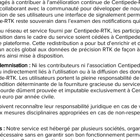
agés à contribuer à l'amélioration continue de Centipede
 collaborant avec la communauté pour développer de nouve
ion de ses utilisateurs une interface de signalement permet
-RTK reste souverain dans l’examen des notifications qui 
u réseau et service fourni par Centipede-RTK, les partic
tion dans le cadre du service soient cédées à Centipede-R
re plateforme. Cette redistribution a pour but d'enrichir et
nt un accès global aux données de précision RTK de façon
ns ainsi mise à disposition.
demnisation :
Ni les contributeurs ni l'association Centip
ndirectement liés à l'utilisation ou à la diffusion des d
-RTK. Les utilisateurs portent la pleine responsabilité d
ition déterminante de la fourniture gracieuse du service,
lourde dûment prouvée et imputable exclusivement à Cent
n) euro par année civile.
oivent reconnaître leur responsabilité juridique en cas de
ux mesures disciplinaires appropriées en cas de non-res
 :
Notre service est hébergé par plusieurs sociétés, org
 nécessaire sans en garantir son bon fonctionnement perma