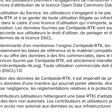
nces d'attribution de la licence Open Data Commons Data
tilisation du Service, les utilisateurs s'engagent à ne pas
e-RTK et à se garder de toute utilisation illégale ou infracti
e dans le cadre d’une licence d’utilisation qui n’emporte, 
sposition. Les données fournies par Centipede-RTK sont
ccorde aux utilisateurs le droit d'utiliser, de partager et
termes de la licence DbCL.​
terminante d’en mentionner l’origine Centipede-RTK, le
otamment les bases de référence et le matériel compatibl
ation ou offre des données à des fins commerciales, dans 
ervices fournis par Centipede-RTK, est strictement interdit
n@centipede-rtk.org
). Toute utilisation commerciale doi
(DbCL) 1.0.
ation des données de Centipede-RTK, il est impératif de prot
les données d'une manière qui pourrait porter atteinte, dir
ar négligence, les réglementations relatives à la protect
ontributeurs (utilisateurs hébergeant une base RTK) d'adop
es tiers non autorisés. Les contributeurs et utilisateurs
 un accès non autorisé aux données ou aux infrastructure